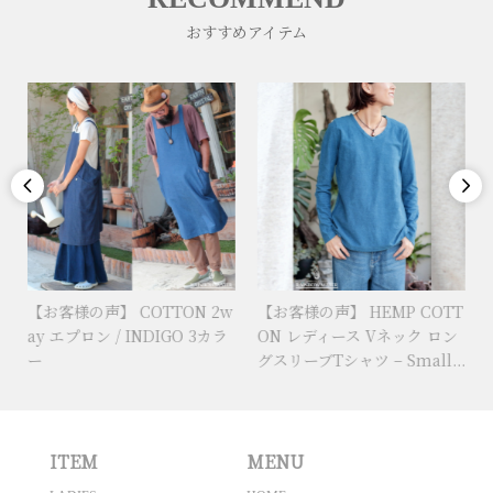
おすすめアイテム


【お客様の声】 COTTON 2w
【お客様の声】 HEMP COTT
R
ay エプロン / INDIGO 3カラ
ON レディース Vネック ロン
ー
グスリーブTシャツ – Small...
ITEM
MENU