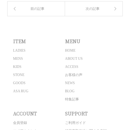
ITEM
MENU
LADIES
HOME
MENS
ABOUT US
KIDS
ACCESS
STONE
お客様の声
GOODS
NEWS
ASA RUG
BLOG
特集記事
ACCOUNT
SUPPORT
会員登録
ご利用ガイド