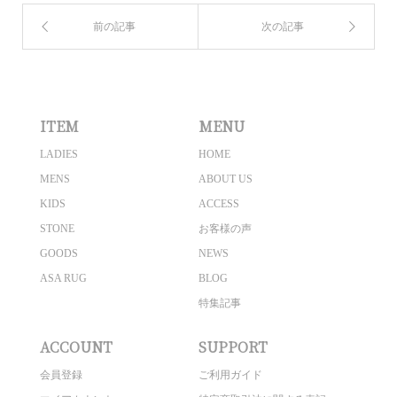
ITEM
MENU
LADIES
HOME
MENS
ABOUT US
KIDS
ACCESS
STONE
お客様の声
GOODS
NEWS
ASA RUG
BLOG
特集記事
ACCOUNT
SUPPORT
会員登録
ご利用ガイド